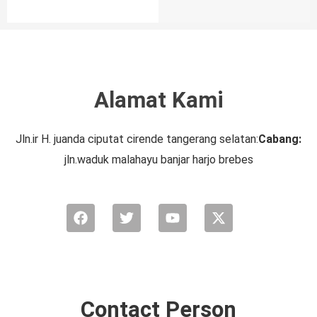
Alamat Kami
Jln.ir H. juanda ciputat cirende tangerang selatan:
Cabang:
jln.waduk malahayu banjar harjo brebes
Facebook
Twitter
Youtube
X-
twitter
Contact Person