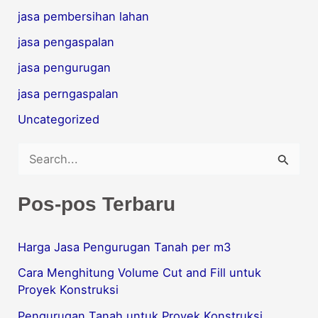
jasa pembersihan lahan
jasa pengaspalan
jasa pengurugan
jasa perngaspalan
Uncategorized
C
a
Pos-pos Terbaru
r
i
Harga Jasa Pengurugan Tanah per m3
u
Cara Menghitung Volume Cut and Fill untuk
n
Proyek Konstruksi
t
Pengurugan Tanah untuk Proyek Konstruksi