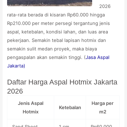
2026
rata-rata berada di kisaran Rp60.000 hingga
Rp210.000 per meter persegi tergantung jenis
aspal, ketebalan, kondisi lahan, dan luas area
pekerjaan. Semakin tebal lapisan hotmix dan
semakin sulit medan proyek, maka biaya
pengaspalan akan semakin tinggi. (
Jasa Aspal
Jakarta)
Daftar Harga Aspal Hotmix Jakarta
2026
Jenis Aspal
Harga per
Ketebalan
Hotmix
m2
Sand Sheet
1 cm
Rp60.000