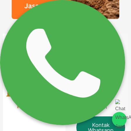
Hubungi
Kami
Sekarang
Konsultasi Gratis
untuk semua jasa
yang kami
sediakan
Kontak
Whatsapp