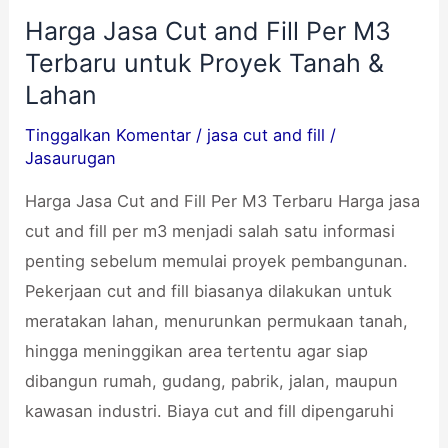
Harga Jasa Cut and Fill Per M3
Harga
Terbaru untuk Proyek Tanah &
Jasa
Cut
Lahan
and
Tinggalkan Komentar
/
jasa cut and fill
/
Fill
Jasaurugan
Per
Harga Jasa Cut and Fill Per M3 Terbaru Harga jasa
M3
cut and fill per m3 menjadi salah satu informasi
Terbaru
penting sebelum memulai proyek pembangunan.
untuk
Pekerjaan cut and fill biasanya dilakukan untuk
Proyek
meratakan lahan, menurunkan permukaan tanah,
Tanah
hingga meninggikan area tertentu agar siap
&
dibangun rumah, gudang, pabrik, jalan, maupun
Lahan
kawasan industri. Biaya cut and fill dipengaruhi