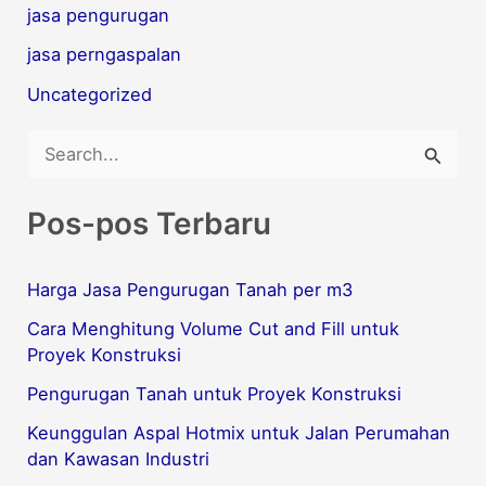
jasa pengurugan
jasa perngaspalan
Uncategorized
C
a
Pos-pos Terbaru
r
i
Harga Jasa Pengurugan Tanah per m3
u
Cara Menghitung Volume Cut and Fill untuk
n
Proyek Konstruksi
t
Pengurugan Tanah untuk Proyek Konstruksi
u
Keunggulan Aspal Hotmix untuk Jalan Perumahan
k
dan Kawasan Industri
: