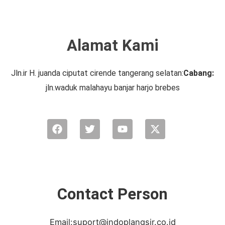
Alamat Kami
Jln.ir H. juanda ciputat cirende tangerang selatan:
Cabang:
jln.waduk malahayu banjar harjo brebes
Facebook
Twitter
Youtube
X-
twitter
Contact Person
Email:suport@indoplangsir.co.id