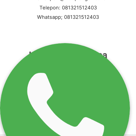
Telepon: 081321512403
Whatsapp; 081321512403
Layanan Dan Jasa
jasa pengurugan jasa buang puing
jasa pengaspalan
jasa galian
jasa bongkar bangunan
jasa cut and fill
jasa pembersihan lahan
jasa pemadatan tanah