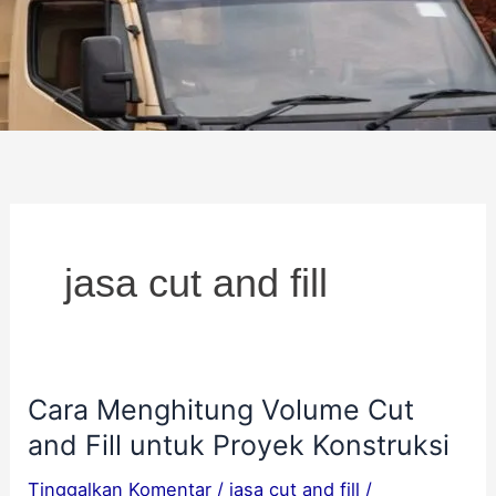
jasa cut and fill
Cara Menghitung Volume Cut
Cara
and Fill untuk Proyek Konstruksi
Menghitung
Volume
Tinggalkan Komentar
/
jasa cut and fill
/