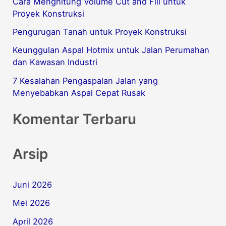
Cara Menghitung Volume Cut and Fill untuk
n
Proyek Konstruksi
t
Pengurugan Tanah untuk Proyek Konstruksi
u
Keunggulan Aspal Hotmix untuk Jalan Perumahan
k
dan Kawasan Industri
:
7 Kesalahan Pengaspalan Jalan yang
Menyebabkan Aspal Cepat Rusak
Komentar Terbaru
Arsip
Juni 2026
Mei 2026
April 2026