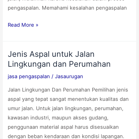
pengaspalan. Memahami kesalahan pengaspalan
Read More »
Jenis Aspal untuk Jalan
Jenis
Lingkungan dan Perumahan
Aspal
untuk
jasa pengaspalan
/
Jasaurugan
Jalan
Jalan Lingkungan Dan Perumahan Pemilihan jenis
Lingkungan
aspal yang tepat sangat menentukan kualitas dan
dan
umur jalan. Untuk jalan lingkungan, perumahan,
Perumahan
kawasan industri, maupun akses gudang,
penggunaan material aspal harus disesuaikan
dengan beban kendaraan dan kondisi lapangan.