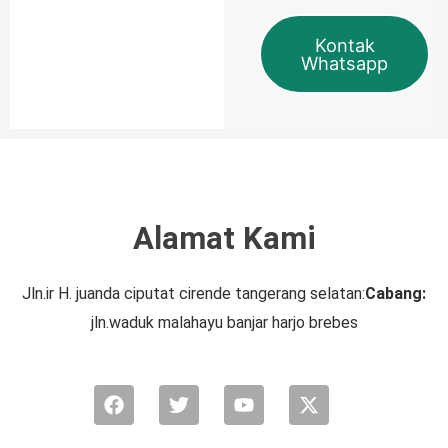
Kontak
Whatsapp
Alamat Kami
Jln.ir H. juanda ciputat cirende tangerang selatan:
Cabang:
jln.waduk malahayu banjar harjo brebes
Facebook
Twitter
Youtube
X-
twitter