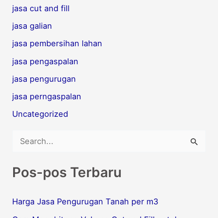
jasa cut and fill
jasa galian
jasa pembersihan lahan
jasa pengaspalan
jasa pengurugan
jasa perngaspalan
Uncategorized
C
a
Pos-pos Terbaru
r
i
Harga Jasa Pengurugan Tanah per m3
u