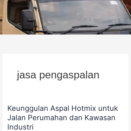
jasa pengaspalan
Keunggulan Aspal Hotmix untuk
Keunggulan
Jalan Perumahan dan Kawasan
Aspal
Hotmix
Industri