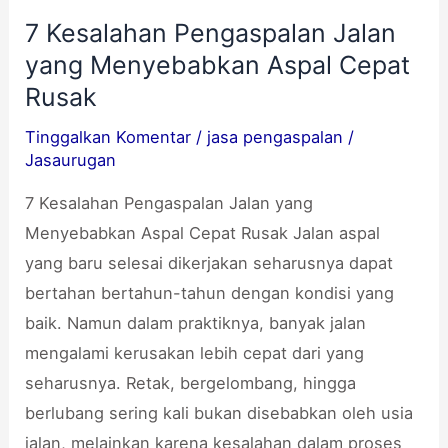
7 Kesalahan Pengaspalan Jalan
7
yang Menyebabkan Aspal Cepat
Kesalahan
Pengaspalan
Rusak
Jalan
Tinggalkan Komentar
/
jasa pengaspalan
/
yang
Jasaurugan
Menyebabkan
7 Kesalahan Pengaspalan Jalan yang
Aspal
Menyebabkan Aspal Cepat Rusak Jalan aspal
Cepat
yang baru selesai dikerjakan seharusnya dapat
Rusak
bertahan bertahun-tahun dengan kondisi yang
baik. Namun dalam praktiknya, banyak jalan
mengalami kerusakan lebih cepat dari yang
seharusnya. Retak, bergelombang, hingga
berlubang sering kali bukan disebabkan oleh usia
jalan, melainkan karena kesalahan dalam proses