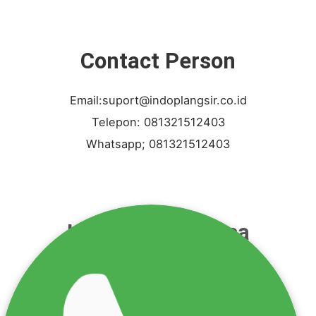
Contact Person
Email:suport@indoplangsir.co.id
Telepon: 081321512403
Whatsapp; 081321512403
Layanan Dan Jasa
jasa pengurugan jasa buang puing
jasa pengaspalan
jasa galian