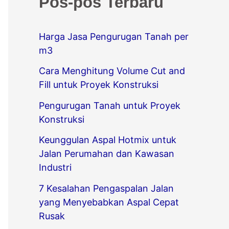
Pos-pos Terbaru
r
i
Harga Jasa Pengurugan Tanah per
u
m3
n
Cara Menghitung Volume Cut and
t
Fill untuk Proyek Konstruksi
u
Pengurugan Tanah untuk Proyek
k
Konstruksi
:
Keunggulan Aspal Hotmix untuk
Jalan Perumahan dan Kawasan
Industri
7 Kesalahan Pengaspalan Jalan
yang Menyebabkan Aspal Cepat
Rusak