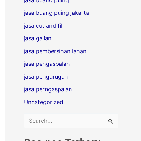
jasa buang puing
jasa buang puing jakarta
jasa cut and fill
jasa galian
jasa pembersihan lahan
jasa pengaspalan
jasa pengurugan
jasa perngaspalan
Uncategorized
C
a